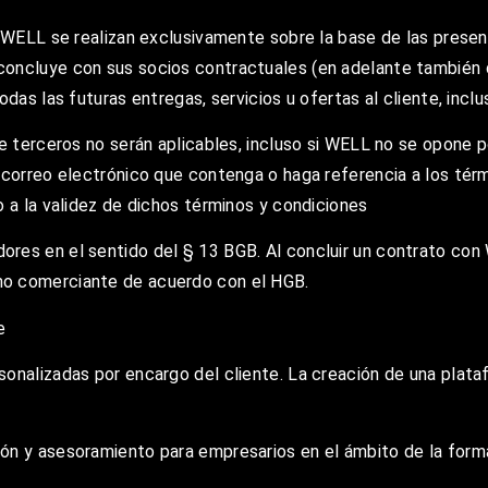
de WELL se realizan exclusivamente sobre la base de las pres
oncluye con sus socios contractuales (en adelante también d
das las futuras entregas, servicios u ofertas al cliente, incl
e terceros no serán aplicables, incluso si WELL no se opone p
 correo electrónico que contenga o haga referencia a los térm
o a la validez de dichos términos y condiciones
res en el sentido del § 13 BGB. Al concluir un contrato con
mo comerciante de acuerdo con el HGB.
e
onalizadas por encargo del cliente. La creación de una plata
n y asesoramiento para empresarios en el ámbito de la formac