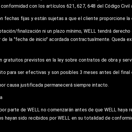
e conformidad con los artículos 621, 627, 648 del Código Civil
 fechas fijas y están sujetas a que el cliente proporcione la
ptación/finalización ni un plazo mínimo, WELL tendrá derecho 
 de la "fecha de inicio" acordada contractualmente. Queda exc
 gratuitos previstos en la ley sobre contratos de obra y servi
to para ser efectivas y son posibles 3 meses antes del final 
 por causa justificada permanecerá siempre intacto.
ia
os por parte de WELL no comenzarán antes de que WELL haya re
ios hayan sido recibidos por WELL en su totalidad de conform