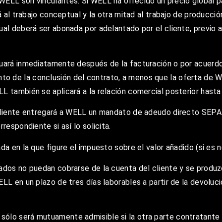
WELL son vinculantes. Si WELL ha ofrecido un precio global p
rá al trabajo conceptual y la otra mitad al trabajo de producc
al deberá ser abonada por adelantado por el cliente, previo a
uará inmediatamente después de la facturación o por acuerdo 
 de la conclusión del contrato, a menos que la oferta de WEL
L también se aplicará a la relación comercial posterior hasta
cliente entregará a WELL un mandato de adeudo directo SEPA p
respondiente si así lo solicita.
da en la que figure el impuesto sobre el valor añadido (si es 
ados no puedan cobrarse de la cuenta del cliente y se produz
LL en un plazo de tres días laborables a partir de la devoluc
ólo será mutuamente admisible si la otra parte contratante 